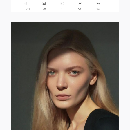
176
78
61
90
39