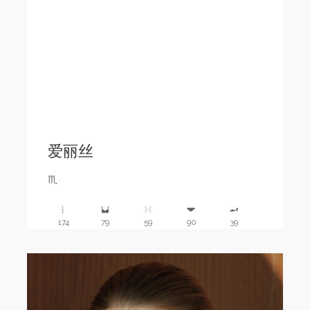
爱丽丝
♏️
174
79
59
90
39