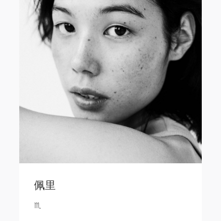
佩里
♏️