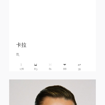
卡拉
♏️
178
83
61
88
39