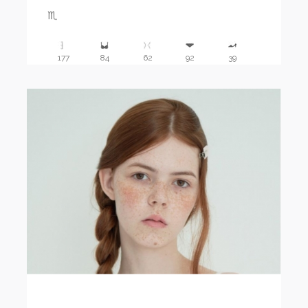
♏️
177
84
62
92
39