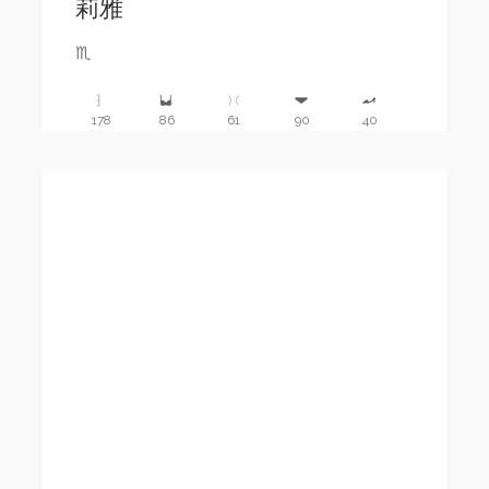
莉雅
♏️
178
86
61
90
40