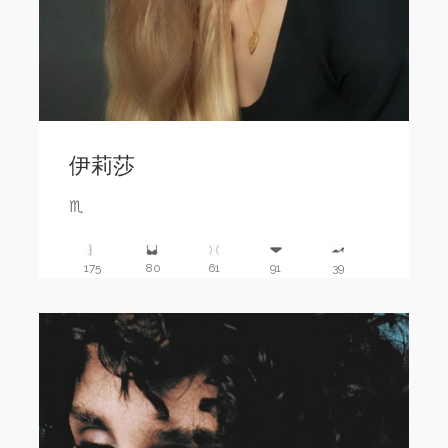
伊莉莎
♏️
175
80
61
91
39