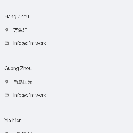
Hang Zhou
万象汇
info@cfm.work
Guang Zhou
尚岛国际
info@cfm.work
Xia Men